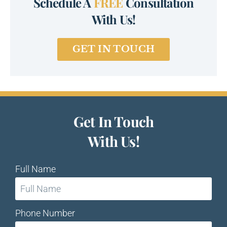
Schedule A
FREE
Consultation
With Us!
GET IN TOUCH
Get In Touch
With Us!
Full Name
Phone Number